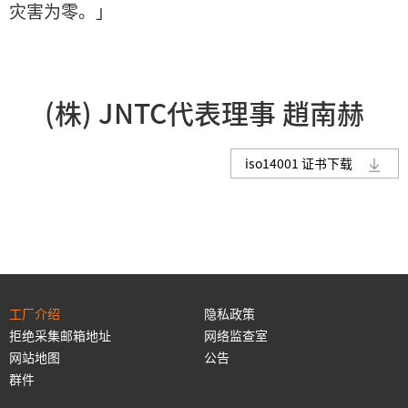
灾害为零。」
(株) JNTC代表理事 趙南赫
iso14001 证书下载
工厂介绍
隐私政策
拒绝采集邮箱地址
网络监查室
网站地图
公告
群件