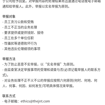
于公司给予回复。对举报内容的处理结果将迅速通过电话或电子邮箱
通知给举报人。此外，举报以实名举报为原则。
举报对象
- 员工贪污公款和受贿
- 员工不正当的业务处理
- 要求提供或提供钱财、接待
- 员工在多个单位任职
- 性骚扰等道德败坏行为
- 其他违反伦理纲领的事项
举报方法
- 为了防止恶意不实举报，以“实名举报”为原则。
- 由监查室决定举报事项的受理和调查与否(必须记载举报人的联系方
式)。
- 对业务处理不正不义不公的举报应按照六何原则(何时、何地、何
人、何事、何因、如何发生)写明具体情况来举报。
联系方式
- 电子邮箱：ethics@thejnt.com